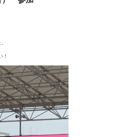
た。
い！